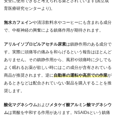
安全に使用できると考えられる薬とされています(国立成
育医療研究センターより)。
無水カフェイン
や清涼飲料水やコーヒーにも含まれる成分
で、中枢神経の興奮による鎮痛作用が期待されます。
アリルイソプロピルアセチル尿素
は鎮静作用のある成分で
す。実際に頭痛等の痛みを和らげるという報告はほとんど
ありません。その鎮静作用から、風邪や頭痛時に少しでも
よく眠れるお薬が欲しい時にはこの成分が含有されている
商品が推奨されます。逆に
自動車の運転や高所での作業
が
あるときなどは配合されていない製品を購入することを推
奨します。
酸化マグネシウム
および
メタケイ酸アルミン酸マグネシウ
ム
は胃酸を中和する作用があります。NSAIDsという鎮痛