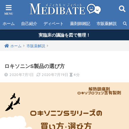
ホーム
自己紹介
ディベート
薬剤師雑記
市販薬解説
実臨床の議論を図で整理！
ホーム
市販薬解説
ロキソニンS製品の選び方
2020年7月1日
2020年7月19日
4分