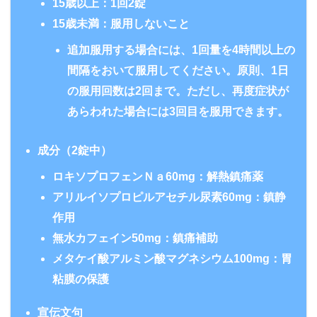
15歳以上：1回2錠
15歳未満：服用しないこと
追加服用する場合には、1回量を4時間以上の
間隔をおいて服用してください。原則、1日
の服用回数は
2回まで
。ただし、再度症状が
あらわれた場合には
3回目
を服用できます。
成分（2錠中）
ロキソプロフェンＮａ60mg：解熱鎮痛薬
アリルイソプロピルアセチル尿素60mg：鎮静
作用
無水カフェイン50mg：鎮痛補助
メタケイ酸アルミン酸マグネシウム100mg：胃
粘膜の保護
宣伝文句