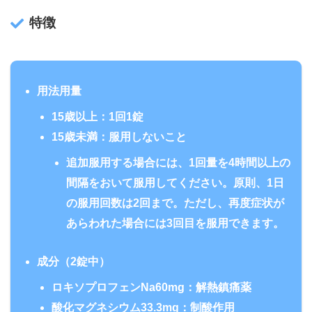
特徴
用法用量
15歳以上：1回1錠
15歳未満：服用しないこと
追加服用する場合には、1回量を4時間以上の
間隔をおいて服用してください。原則、1日
の服用回数は
2回まで
。ただし、再度症状が
あらわれた場合には
3回目
を服用できます。
成分（2錠中）
ロキソプロフェンNa60mg：解熱鎮痛薬
酸化マグネシウム33.3mg：制酸作用