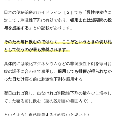
日本の便秘治療のガイドライン［２］でも「慢性便秘症に
対して，刺激性下剤は有効であり、
頓用または短期間の投
与を提案する
」との記載があります。
そのため
毎日飲むのではなく、ここぞというときの切り札
として使うのが最も推奨され
ます。
具体的には酸化マグネシウムなどの非刺激性下剤を毎日お
腹の調子に合わせて服用し、
服用しても排便が得られなか
った日だけ
寝る前に刺激性下剤を服用する。
翌日出れば良し。出なければ刺激性下剤の量を少し増やし
てまた寝る前に飲む（薬の説明書の範囲内で）。
というように自己調節するのが良いと思います。